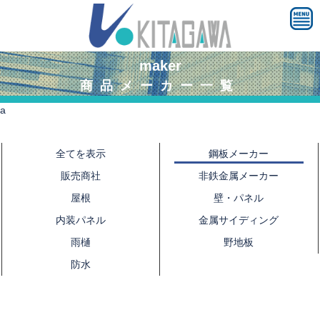
maker
商品メーカー一覧
a
全てを表示
鋼板メーカー
販売商社
非鉄金属メーカー
屋根
壁・パネル
内装パネル
金属サイディング
雨樋
野地板
防水