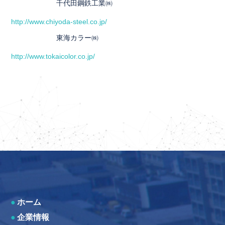
千代田鋼鉄工業㈱
http://www.chiyoda-steel.co.jp/
東海カラー㈱
http://www.tokaicolor.co.jp/
●
ホーム
●
企業情報